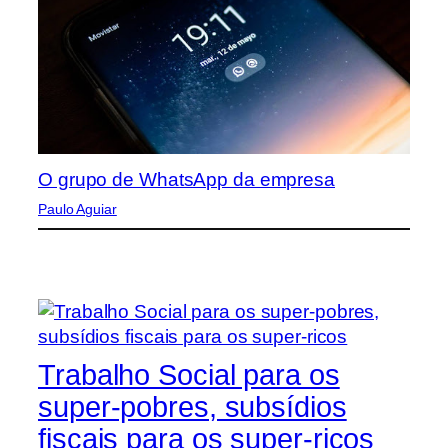
O grupo de WhatsApp da empresa
Paulo Aguiar
Trabalho Social para os
super-pobres, subsídios
fiscais para os super-ricos