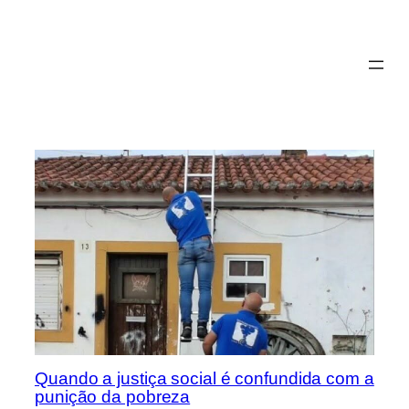
Saltar
para
o
conteúdo
Quando a justiça social é confundida com a
punição da pobreza