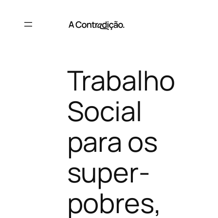
Saltar
para
o
conteúdo
Trabalho
Social
para os
super-
pobres,