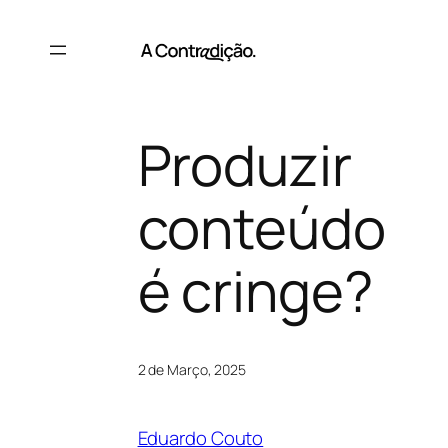
Saltar
para
o
conteúdo
Produzir
conteúdo
é cringe?
2 de Março, 2025
Eduardo Couto