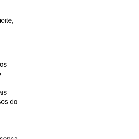
oite,
dos
o
ais
sos do
esença