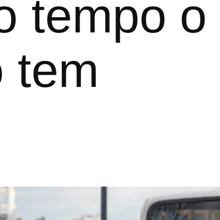
o tempo o
 tem