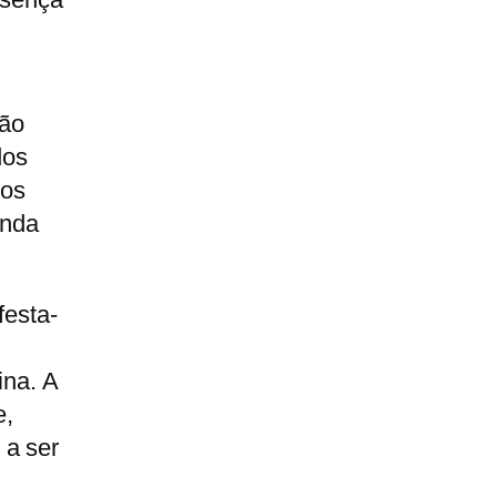
não
dos
ços
inda
festa-
ina. A
e,
 a ser