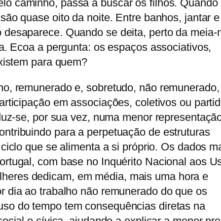
lo caminho, passa a buscar os filhos. Quando
são quase oito da noite. Entre banhos, jantar e
 desaparece. Quando se deita, perto da meia-n
rta. Ecoa a pergunta: os espaços associativos,
 existem para quem?
ino, remunerado e, sobretudo, não remunerado,
participação em associações, coletivos ou parti
raduz-se, por sua vez, numa menor representaçã
ontribuindo para a perpetuação de estruturas
 ciclo que se alimenta a si próprio. Os dados m
Portugal, com base no Inquérito Nacional aos U
heres dedicam, em média, mais uma hora e
or dia ao trabalho não remunerado do que os
uso do tempo tem consequências diretas na
 social e cívica, ajudando a explicar a menor pr