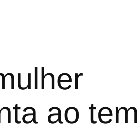
mulher
nta ao te