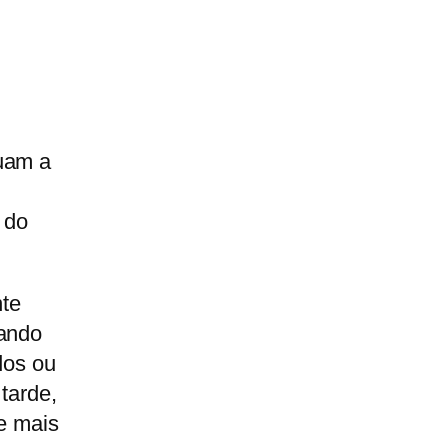
nuam a
 do
te
uando
dos ou
tarde,
se mais