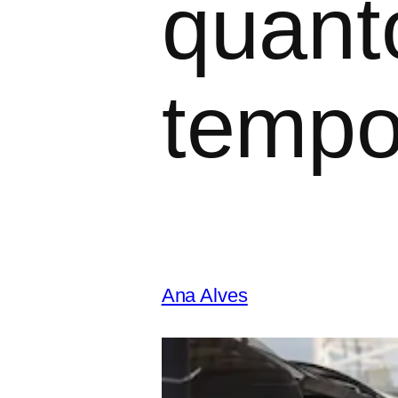
quant
tempo
Ana Alves