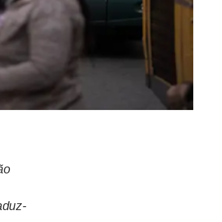
ão
aduz-