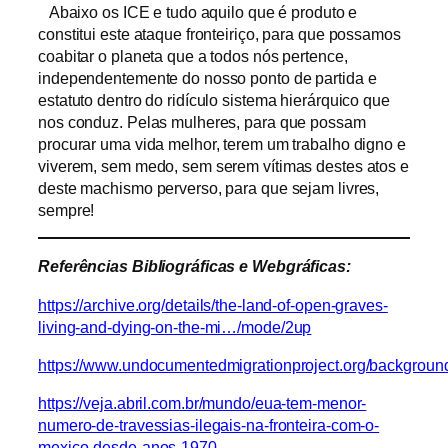
Abaixo os ICE e tudo aquilo que é produto e
constitui este ataque fronteiriço, para que possamos
coabitar o planeta que a todos nós pertence,
independentemente do nosso ponto de partida e
estatuto dentro do ridículo sistema hierárquico que
nos conduz. Pelas mulheres, para que possam
procurar uma vida melhor, terem um trabalho digno e
viverem, sem medo, sem serem vítimas destes atos e
deste machismo perverso, para que sejam livres,
sempre!
Referências Bibliográficas e Webgráficas:
https://archive.org/details/the-land-of-open-graves-
living-and-dying-on-the-mi…/mode/2up
https://www.undocumentedmigrationproject.org/backgroun
https://veja.abril.com.br/mundo/eua-tem-menor-
numero-de-travessias-ilegais-na-fronteira-com-o-
mexico-desde-anos-1970