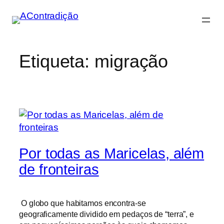
Saltar
para
o
conteúdo
Etiqueta:
migração
Por todas as Maricelas, além
de fronteiras
O globo que habitamos encontra-se
geograficamente dividido em pedaços de “terra”, e