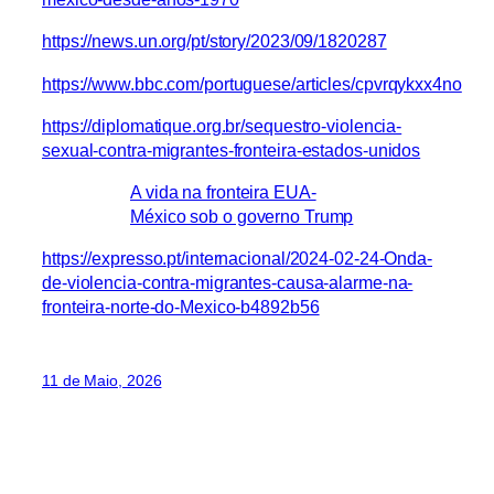
https://news.un.org/pt/story/2023/09/1820287
https://www.bbc.com/portuguese/articles/cpvrqykxx4no
https://diplomatique.org.br/sequestro-violencia-
sexual-contra-migrantes-fronteira-estados-unidos
A vida na fronteira EUA-
México sob o governo Trump
https://expresso.pt/internacional/2024-02-24-Onda-
de-violencia-contra-migrantes-causa-alarme-na-
fronteira-norte-do-Mexico-b4892b56
11 de Maio, 2026