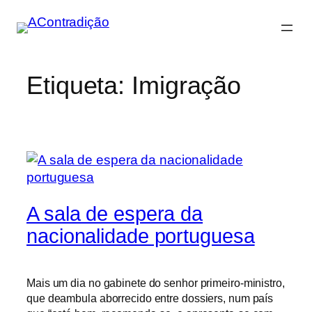
Saltar
para
o
conteúdo
Etiqueta:
Imigração
A sala de espera da
nacionalidade portuguesa
Mais um dia no gabinete do senhor primeiro-ministro,
que deambula aborrecido entre dossiers, num país