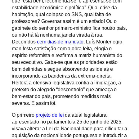
que “está bem, recomenda-se, e apresenta-se com
estabilidade económica e política”. Qual crise da
habitação, qual colapso do SNS, qual falta de
professores? Governar assim é um enfado! Ou o
gabinete do senhor primeiro-ministro fica noutro país,
ou não há lá nenhuma janela virada à rua.
Decorridos
cem dias de mandato
, Luís Montenegro
manifesta satisfação com a obra feita, elogia o
espírito reformista e reafirma a matriz humanista do
seu executivo. Gaba-se que as prioridades estão
bem definidas e segue absorvendo as ideias e
incorporando as bandeiras da extrema-direita.
Reitera a ofensiva legislativa contra a imigração, a
pretexto do alegado “descontrolo” que ameaça o
bem-estar do país, prometendo medidas mais
severas. E assim foi.
O primeiro
projeto de lei
da atual legislatura,
apresentado no parlamento a 25 de junho de 2025,
visava alterar a Lei da Nacionalidade para dificultar a
aquisição da nacionalidade portuguesa e introduzir a