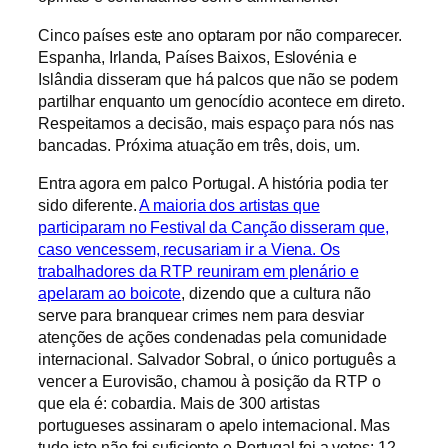
Cinco países este ano optaram por não comparecer.
Espanha, Irlanda, Países Baixos, Eslovénia e
Islândia disseram que há palcos que não se podem
partilhar enquanto um genocídio acontece em direto.
Respeitamos a decisão, mais espaço para nós nas
bancadas. Próxima atuação em três, dois, um.
Entra agora em palco Portugal. A história podia ter
sido diferente.
A maioria dos artistas que
participaram no Festival da Canção disseram que,
caso vencessem, recusariam ir a Viena.
Os
trabalhadores da RTP reuniram em plenário e
apelaram ao boicote
, dizendo que a cultura não
serve para branquear crimes nem para desviar
atenções de ações condenadas pela comunidade
internacional. Salvador Sobral, o único português a
vencer a Eurovisão, chamou à posição da RTP o
que ela é: cobardia. Mais de 300 artistas
portugueses assinaram o apelo internacional. Mas
tudo isto não foi suficiente e Portugal foi a votos: 12