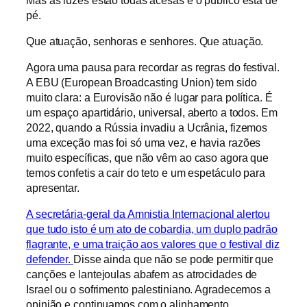
pé.
Que atuação, senhoras e senhores. Que atuação.
Agora uma pausa para recordar as regras do festival.
A EBU (European Broadcasting Union) tem sido
muito clara: a Eurovisão não é lugar para política. É
um espaço apartidário, universal, aberto a todos. Em
2022, quando a Rússia invadiu a Ucrânia, fizemos
uma exceção mas foi só uma vez, e havia razões
muito específicas, que não vêm ao caso agora que
temos confetis a cair do teto e um espetáculo para
apresentar.
A secretária-geral da Amnistia Internacional alertou
que tudo isto é um ato de cobardia, um duplo padrão
flagrante, e uma traição aos valores que o festival diz
defender.
Disse ainda que não se pode permitir que
canções e lantejoulas abafem as atrocidades de
Israel ou o sofrimento palestiniano. Agradecemos a
opinião e continuamos com o alinhamento.