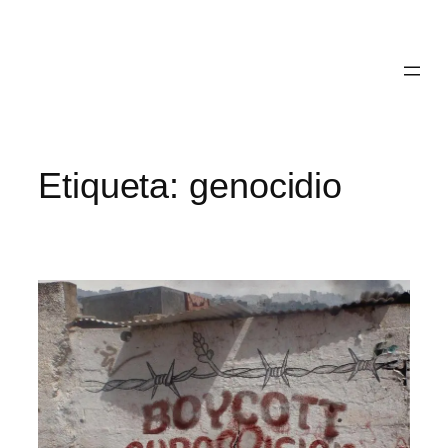
Saltar
para
o
conteúdo
Etiqueta:
genocidio