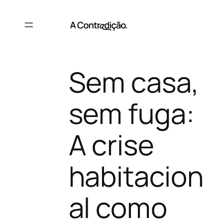
Saltar
para
o
conteúdo
Sem casa,
sem fuga:
A crise
habitacion
al como