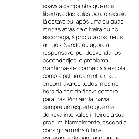
soava a campainha que nos
libertava das aulas para o recreio
lá estava eu, após uma ou duas
rondas atrás da oliveira ou no
escorrega, à procura dos meus
amigos. Sendo eu agora a
responsável por desvendar os
esconderijos, o problema
mantinha-se: conhecia a escola
como a palma da minha mão,
encontrava-os todos, mas na
hora da corrida ficava sempre
para trás. Pior ainda, havia
sempre um esperto que me
deixava intervalos inteiros à sua
procura. Normalmente, escondia
consigo a minha última
esperança de ganhar o jogo e