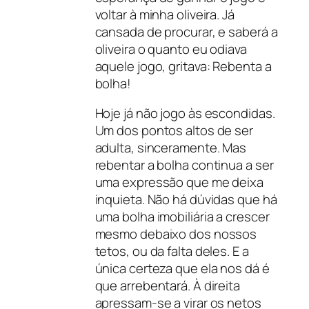
voltar à minha oliveira. Já
cansada de procurar, e saberá a
oliveira o quanto eu odiava
aquele jogo, gritava: Rebenta a
bolha!
Hoje já não jogo às escondidas.
Um dos pontos altos de ser
adulta, sinceramente. Mas
rebentar a bolha continua a ser
uma expressão que me deixa
inquieta. Não há dúvidas que há
uma bolha imobiliária a crescer
mesmo debaixo dos nossos
tetos, ou da falta deles. E a
única certeza que ela nos dá é
que arrebentará. À direita
apressam-se a virar os netos