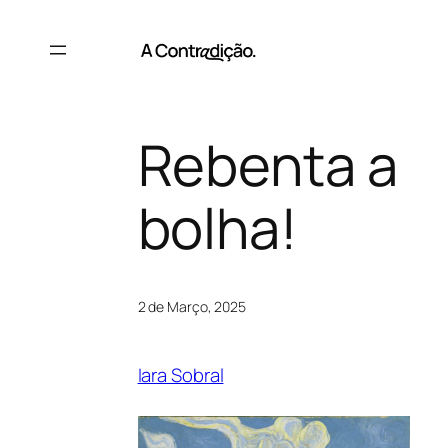
Saltar
para
o
conteúdo
Rebenta a
bolha!
2 de Março, 2025
Iara Sobral