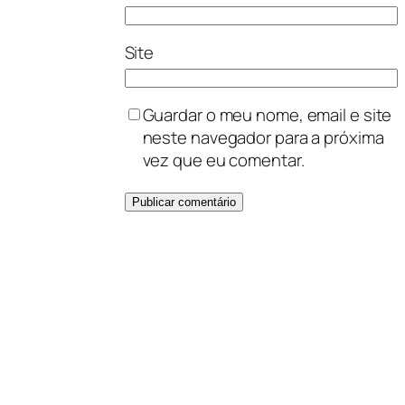
Site
Guardar o meu nome, email e site
neste navegador para a próxima
vez que eu comentar.