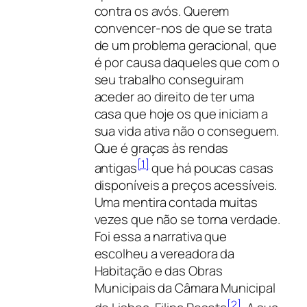
contra os avós. Querem
convencer-nos de que se trata
de um problema geracional, que
é por causa daqueles que com o
seu trabalho conseguiram
aceder ao direito de ter uma
casa que hoje os que iniciam a
sua vida ativa não o conseguem.
Que é graças às rendas
[1]
antigas
que há poucas casas
disponíveis a preços acessíveis.
Uma mentira contada muitas
vezes que não se torna verdade.
Foi essa a narrativa que
escolheu a vereadora da
Habitação e das Obras
Municipais da Câmara Municipal
[2]