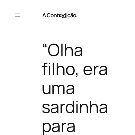
Saltar
para
o
conteúdo
“Olha
filho, era
uma
sardinha
para