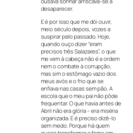
ousava sonhar arriscava-se a
desaparecer.
E é por isso que me dói ouvir,
meio século depois, vozes a
suspirar pelo passado. Hoje,
quando ouço dizer “eram
precisos três Salazares”, o que
me vem à cabeça não é a ordem
nem o combate à corrupção,
mas sim o estômago vazio dos
meus avós e o frio que se
enfiava nas casas sem pão. A
escola que o meu pai não pôde
frequentar. O que havia antes de
Abril não era glória – era miséria
organizada. E é preciso dizê-lo
sem medo. Porque há quem
queira transformar a fome em