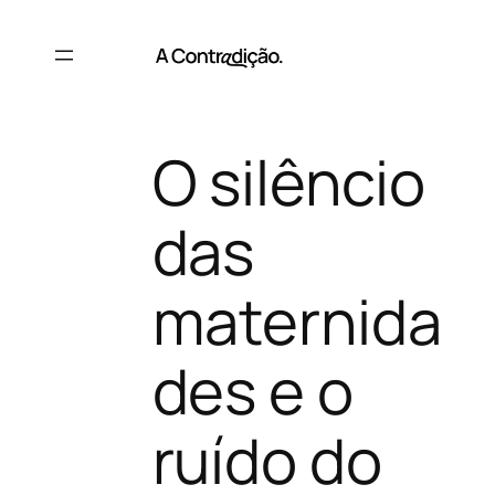
Saltar
para
o
conteúdo
O silêncio
das
maternida
des e o
ruído do