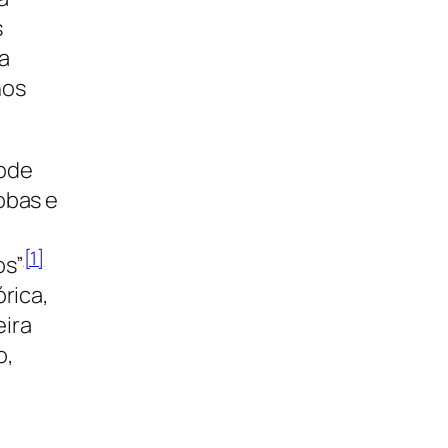
s
ca
hos
bode
obas e
[1]
os”
rica,
eira
o,