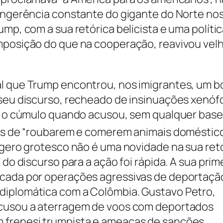
ingerência constante do gigante do Norte no
mp, com a sua retórica belicista e uma políti
mposição do que na cooperação, reavivou vel
l que Trump encontrou, nos imigrantes, um 
 seu discurso, recheado de insinuações xenóf
iu o cúmulo quando acusou, sem qualquer base
nos de “roubarem e comerem animais doméstic
agero grotesco não é uma novidade na sua retó
 do discurso para a ação foi rápida. A sua prim
cada por operações agressivas de deportaçã
iplomática com a Colômbia. Gustavo Petro,
ecusou a aterragem de voos com deportados
 frenesi trumpista e ameaças de sanções