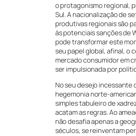
o protagonismo regional,
Sul. A nacionalização de s
produtivas regionais são p
às potenciais sanções de W
pode transformar este mom
seu papel global, afinal, o
mercado consumidor em cr
ser impulsionada por políti
No seu desejo incessante d
hegemonia norte-american
simples tabuleiro de xadre
acatam as regras. Ao ameaç
não desafia apenas a geogr
séculos, se reinventam pe