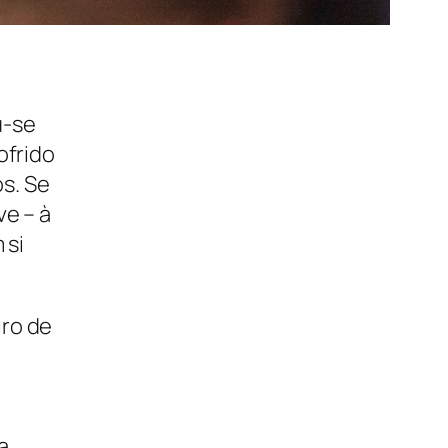
u-se
ofrido
s. Se
ve – à
 si
ro de
a