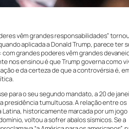
deres vêm grandes responsabilidades” torno
quando aplicada a Donald Trump, parece ter s
: com grandes poderes vêm grandes devaneio
ente nos ensinou é que Trump governa como vi
ação e da certeza de que a controvérsia é, em
tica.
e para o seu segundo mandato, a 20 de janei
a presidência tumultuosa. A relação entre os
a Latina, historicamente marcada por um jogo
omínio, voltou a sofrer abalos sísmicos. Se a
proclamava “a América para os americanos”, n