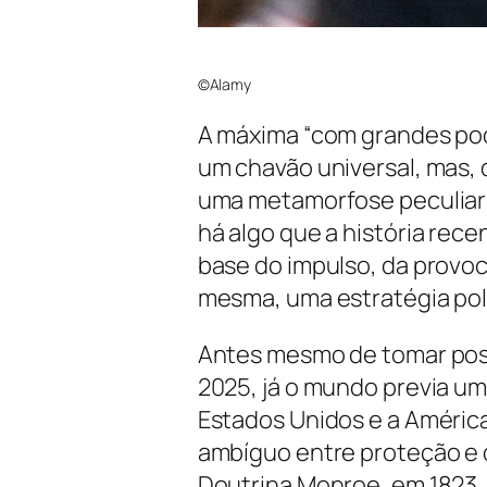
©Alamy
A máxima “com grandes po
um chavão universal, mas, 
uma metamorfose peculiar
há algo que a história rec
base do impulso, da provoc
mesma, uma estratégia polí
Antes mesmo de tomar poss
2025, já o mundo previa um
Estados Unidos e a Améric
ambíguo entre proteção e d
Doutrina Monroe, em 1823, 