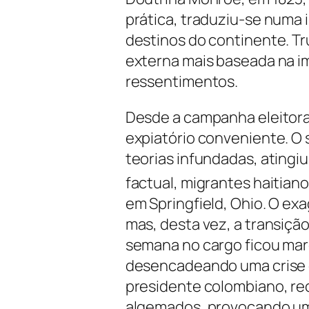
prática, traduziu-se numa 
destinos do continente. Tru
externa mais baseada na i
ressentimentos.
Desde a campanha eleitora
expiatório conveniente. O
teorias infundadas, ating
factual, migrantes haitia
em Springfield, Ohio. O ex
mas, desta vez, a transição
semana no cargo ficou mar
desencadeando uma crise d
presidente colombiano, r
algemados, provocando um