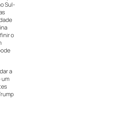
o Sul-
as
idade
ina
inir o
m
pode
dar a
é um
tes
 Trump