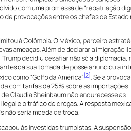
esolvido com uma promessa de “repatriação dig
o de provocações entre os chefes de Estado 
imitou à Colômbia. O México, parceiro estraté
 novas ameaças. Além de declarar a imigração il
 Trump decidiu desafiar não só a diplomacia,
 antes da sua tomada de posse anunciou a in
[2]
xico como “Golfo da América”
. Se a provoc
da com tarifas de 25% sobre as importações
o de Claudia Sheinbaum não endurecesse as
ilegal e o tráfico de drogas. A resposta mexi
aís não seria moeda de troca.
 escapou às investidas trumpistas. A suspensão