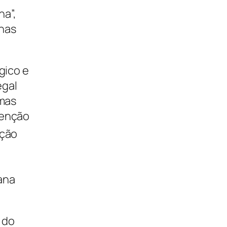
na”,
nas
gico e
egal
 mas
tenção
ação
cana
 do