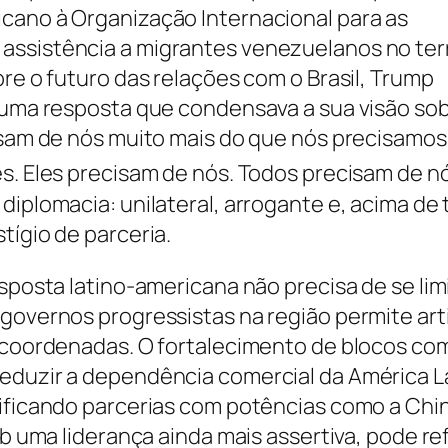
cano à Organização Internacional para as
ssistência a migrantes venezuelanos no terr
re o futuro das relações com o Brasil, Trump
 uma resposta que condensava a sua visão sob
isam de nós muito mais do que nós precisamos
s. Eles precisam de nós. Todos precisam de nó
diplomacia: unilateral, arrogante e, acima de 
tígio de parceria.
sposta latino-americana não precisa de se limi
governos progressistas na região permite art
a coordenadas. O fortalecimento de blocos co
eduzir a dependência comercial da América L
ificando parcerias com potências como a Chin
ob uma liderança ainda mais assertiva, pode re