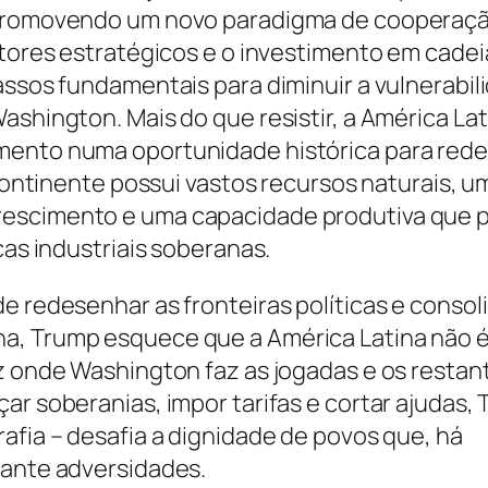
 promovendo um novo paradigma de cooperaçã
etores estratégicos e o investimento em cadei
assos fundamentais para diminuir a vulnerabil
ashington. Mais do que resistir, a América Lat
ento numa oportunidade histórica para redef
 continente possui vastos recursos naturais, u
escimento e uma capacidade produtiva que 
cas industriais soberanas.
e redesenhar as fronteiras políticas e consoli
a, Trump esquece que a América Latina não 
z onde Washington faz as jogadas e os restan
ar soberanias, impor tarifas e cortar ajudas,
afia – desafia a dignidade de povos que, há
rante adversidades.