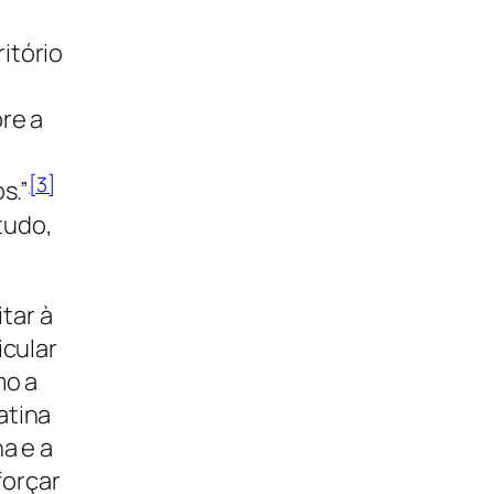
itório
re a
[3]
s.”
tudo,
tar à
icular
mo a
atina
a e a
forçar