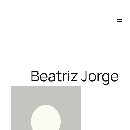
Saltar
para
o
conteúdo
Beatriz Jorge