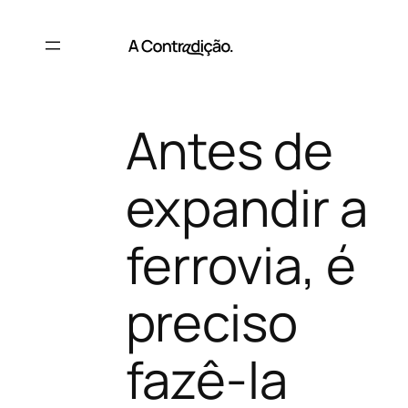
Saltar
para
o
conteúdo
Antes de
expandir a
ferrovia, é
preciso
fazê-la