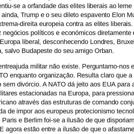
entiu-se a orfandade das elites liberais ao leme
 ainda, Trump e o seu dileto espavento Elon M
rema-direita europeia contra as elites liberais.
z negócios políticos e económicos diretamente
 Europa liberal, desconhecendo Londres, Bruxe
ia, salvo Budapeste do seu amigo Orban.
entreajuda militar não existe. Perguntamo-nos 
TO enquanto organização. Resulta claro que a
 sem divórcio. A NATO dá jeito aos EUA para 
litares estacionadas na Europa, para pressiona
cano através das estruturas de comando conj
da de impor aos europeus protecionismo tecno
 Paris e Berlim foi-se a ilusão de que disporia
E agora estão entre a ilusão de que o afastam