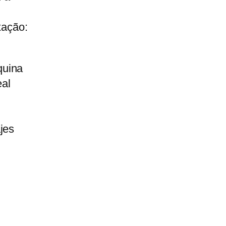
xação:
quina
eal
jes