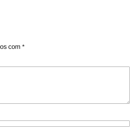
dos com
*