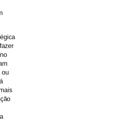
m
égica
fazer
 no
tam
 ou
já
 mais
ação
ia