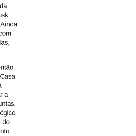
 da
usk
 Ainda
 com
las,
então
 Casa
a
r a
untas,
lógico
m do
ento