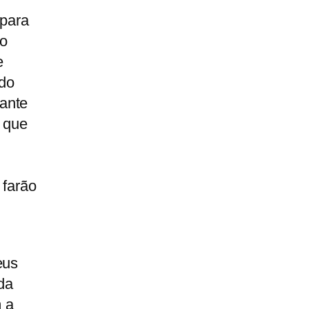
 para
do
e
 do
ante
e que
farão
eus
da
 a