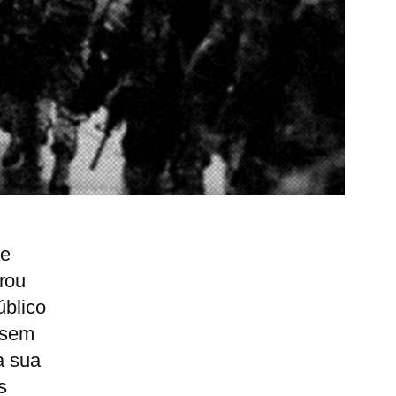
de
rou
úblico
ssem
a sua
s