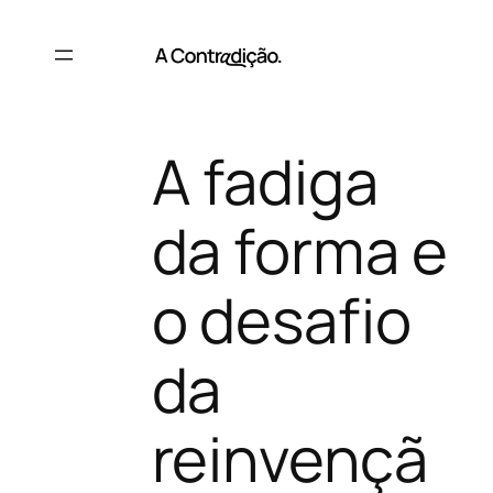
Saltar
para
o
conteúdo
A fadiga
da forma e
o desafio
da
reinvençã