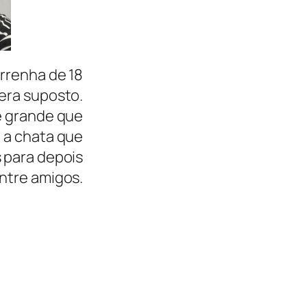
rrenha de 18
era suposto.
e grande que
, a chata que
s para depois
entre amigos.