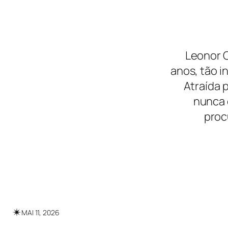
Leonor C
anos, tão 
Atraída 
nunca 
proc
✴︎
MAI 11, 2026