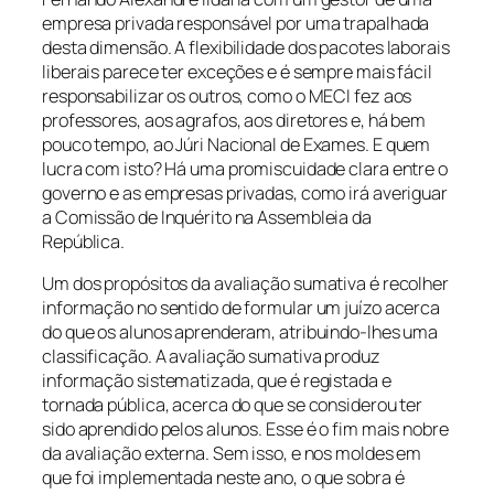
empresa privada responsável por uma trapalhada
desta dimensão. A flexibilidade dos pacotes laborais
liberais parece ter exceções e é sempre mais fácil
responsabilizar os outros, como o MECI fez aos
professores, aos agrafos, aos diretores e, há bem
pouco tempo, ao Júri Nacional de Exames. E quem
lucra com isto? Há uma promiscuidade clara entre o
governo e as empresas privadas, como irá averiguar
a Comissão de Inquérito na Assembleia da
República.
Um dos propósitos da avaliação sumativa é recolher
informação no sentido de formular um juízo acerca
do que os alunos aprenderam, atribuindo-lhes uma
classificação. A avaliação sumativa produz
informação sistematizada, que é registada e
tornada pública, acerca do que se considerou ter
sido aprendido pelos alunos. Esse é o fim mais nobre
da avaliação externa. Sem isso, e nos moldes em
que foi implementada neste ano, o que sobra é