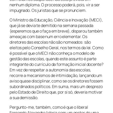
nenhum diploma. O processo poderá, pois, vir a ser
impugnado. Os juristas que se pronunciem.
O Ministro da Educação, Ciência e Inovação (MECI),
que já se devia te demitido na semana passada
(esperemos que o faça em breve), disparou também
ameaças com base num erro elementar. Os
diretores das escolas não são nomeados: são
eleitos pelo Conselho Geral, nos termos da lei. Como
é possível que o MECI não conheça o modelo de
gestão das escolas, quando este assunto é parte
integrante do currículo da formação inicial docente?
Em vez de respeitar a autonomia das escolas,
recorre a mecanismos de intimidação, lançando um
aviso quase disciplinar, como se os diretores fossem
subordinados políticos. Em suma, mais um desprezo
pelo Estado de Direito que, por si só, deveria motivar
a sua demissão.
Pergunto-me, também, como é que o liberal
Fernando Alexandre lidaria com um gestor de uma