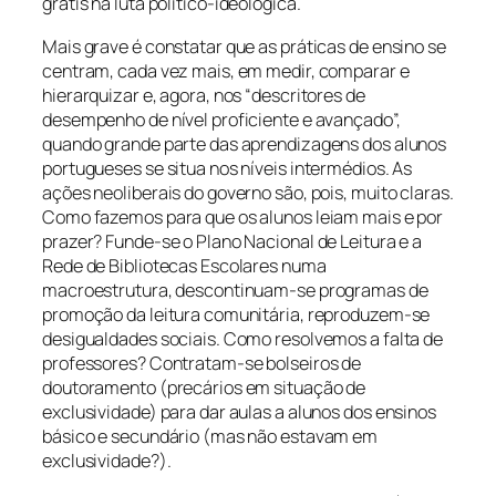
grátis na luta político-ideológica.
Mais grave é constatar que as práticas de ensino se
centram, cada vez mais, em medir, comparar e
hierarquizar e, agora, nos “descritores de
desempenho de nível proficiente e avançado”,
quando grande parte das aprendizagens dos alunos
portugueses se situa nos níveis intermédios. As
ações neoliberais do governo são, pois, muito claras.
Como fazemos para que os alunos leiam mais e por
prazer? Funde-se o Plano Nacional de Leitura e a
Rede de Bibliotecas Escolares numa
macroestrutura, descontinuam-se programas de
promoção da leitura comunitária, reproduzem-se
desigualdades sociais. Como resolvemos a falta de
professores? Contratam-se bolseiros de
doutoramento (precários em situação de
exclusividade) para dar aulas a alunos dos ensinos
básico e secundário (mas não estavam em
exclusividade?).