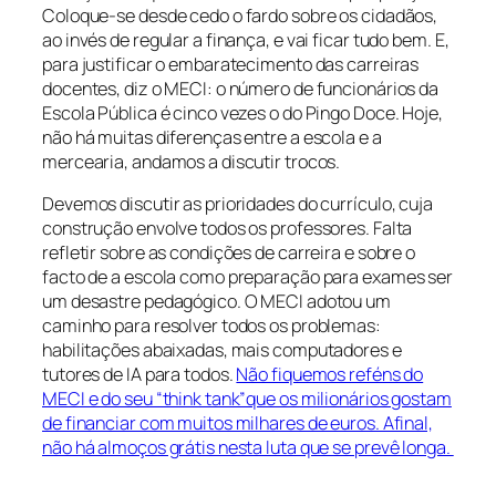
Coloque-se desde cedo o fardo sobre os cidadãos,
ao invés de regular a finança, e vai ficar tudo bem. E,
para justificar o embaratecimento das carreiras
docentes, diz o MECI: o número de funcionários da
Escola Pública é cinco vezes o do Pingo Doce. Hoje,
não há muitas diferenças entre a escola e a
mercearia, andamos a discutir trocos.
Devemos discutir as prioridades do currículo, cuja
construção envolve todos os professores. Falta
refletir sobre as condições de carreira e sobre o
facto de a escola como preparação para exames ser
um desastre pedagógico. O MECI adotou um
caminho para resolver todos os problemas:
habilitações abaixadas, mais computadores e
tutores de IA para todos.
Não fiquemos reféns do
MECI e do seu “think tank”que os milionários gostam
de financiar com muitos milhares de euros. Afinal,
não há almoços grátis nesta luta que se prevê longa.