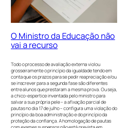
O Ministro da Educação não
vai a recurso
Todo o processo de avaliação externa violou
grosseiramente o princípio da igualdade tendo em
conta que os prazos para se pedir reapreciação e/ou
se inscrever para a segunda fase são diferentes
entre alunos que prestaram a mesma prova. Ou seja,
a chico-espertice inventada pelo ministro para
salvar a sua própria pele – a afixação parcial de
pautas no dia 17 de julho – configura uma violação do
princípio da boa administração e do princípio da
proteção da confiança. A homologação de pautas
com exames suspensos não está prevista em