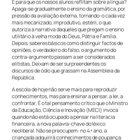
E para que os nossos alunos reflitam sobre a língua?
Apaga-se gradualmente o ensino da gramática, por
pressão da avaliação externa, tornando-o cada vez
mais mecanizado, improdutivo, estéril, o que
autoriza a narrativa daqueles que pregam o ensino
utilitário à velha moda do Deus, Pátria e Família.
Depois, saberes básicos como distinguir factos de
opiniões, o verdadeiro do falso, o argumento do
contra-argumento passam a ser considerados
elitistas. Deixam de ser surpreendentes os
discursos de ódio que grassam na Assembleia da
República.
A escola de hoje não serve mais para reproduzir
conhecimentos, mas para ensinar a pensar, a ler, a
confrontar. É o tal pensamento crítico que o Ministro
da Educação, Ciência e Inovação (MECI) invoca
quando não está ocupado a pensar na literacia
financeira, a nova palavra-chave do léxico
neoliberal. Não se preocupem: no 4.º ano, a
criançada adquirirá conhecimentos de poupança.