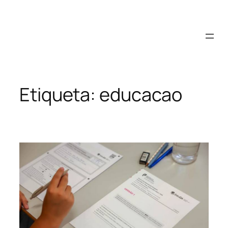
Saltar
para
o
conteúdo
Etiqueta:
educacao