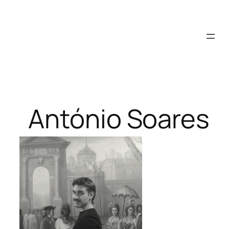
Saltar
para
o
conteúdo
António Soares