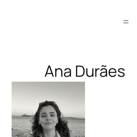
Saltar
para
o
conteúdo
Ana Durães