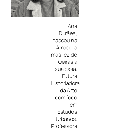
Ana
Durães,
nasceu na
Amadora
mas fez de
Oeiras a
sua casa.
Futura
Historiadora
da Arte
com foco
em
Estudos
Urbanos.
Professora