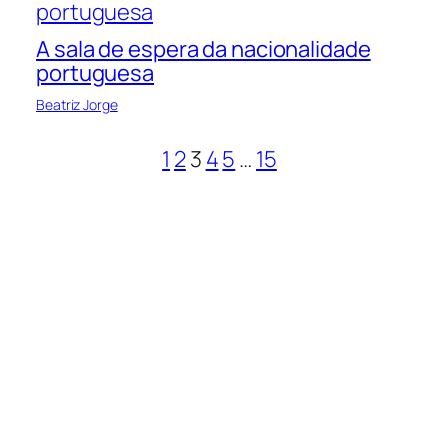
A sala de espera da nacionalidade
portuguesa
Beatriz Jorge
1
2
3
4
5
…
15