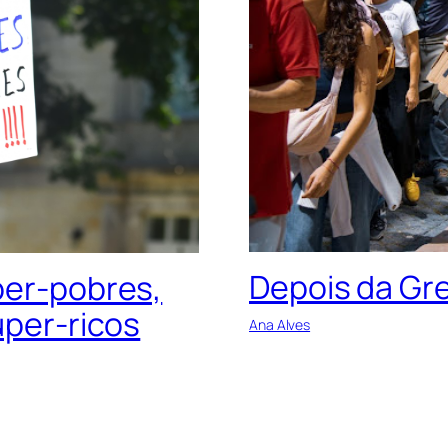
Depois da Gre
per-pobres,
uper-ricos
Ana Alves