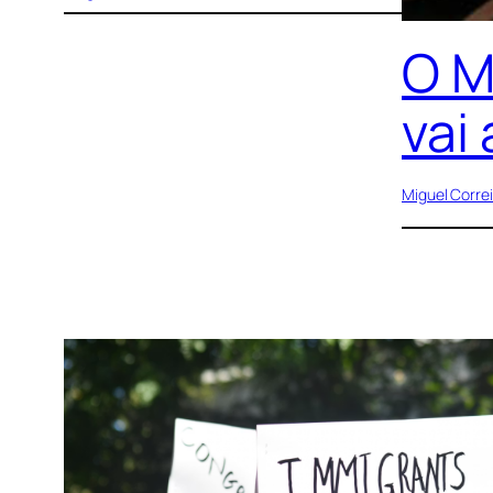
O M
vai
Miguel Corre