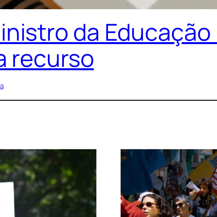
inistro da Educação
 a recurso
ia